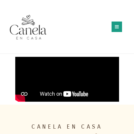
Ir
MAIN
al
MEN
contenido
CANELA EN CASA