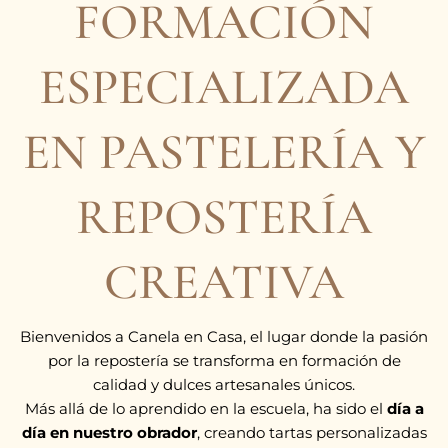
FORMACIÓN
ESPECIALIZADA
EN PASTELERÍA Y
REPOSTERÍA
CREATIVA
Bienvenidos a Canela en Casa, el lugar donde la pasión
por la repostería se transforma en formación de
calidad y dulces artesanales únicos.
Más allá de lo aprendido en la escuela, ha sido el
día a
día en nuestro obrador
, creando tartas personalizadas