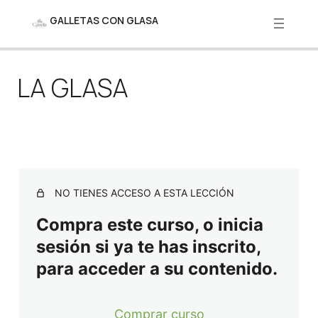
GALLETAS CON GLASA
Ant
Sig
eri
uie
LA GLASA
or
nte
La masa de la Galleta
La Masa 2
Corta la Masa- con Cortadores
La Glasa
NO TIENES ACCESO A ESTA LECCIÓN
Continuamos con la Glasa
Compra este curso, o inicia
Decoración de Galletas con Glasa
sesión si ya te has inscrito,
para acceder a su contenido.
Decoración con Glasa y papel de azúcar
Decoración de Galletas – Final
Comprar curso