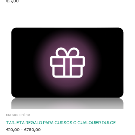
€
17,00
Rango
de
precios:
desde
€10,00
hasta
€750,00
cursos online
TARJETA REGALO PARA CURSOS O CUALQUIER DULCE
€
10,00
-
€
750,00